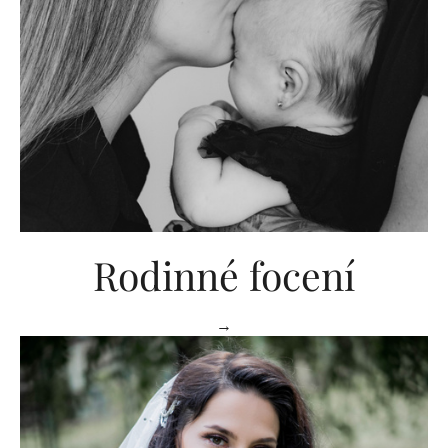
Rodinné focení
→